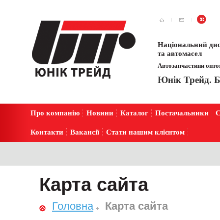
Національний дис
та автомасел
Автозапчастини оптом
Юнік Трейд. Б
Про компанію
Новини
Каталог
Постачальники
С
Контакти
Вакансії
Стати нашим клієнтом
Карта сайта
Головна
Карта сайта