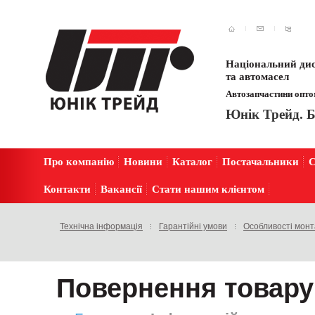
Національний дис
та автомасел
Автозапчастини оптом
Юнік Трейд. Б
Про компанію
Новини
Каталог
Постачальники
С
Контакти
Вакансії
Стати нашим клієнтом
Технічна інформація
Гарантійні умови
Особливості мон
Повернення товару