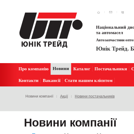
Національний дис
та автомасел
Автозапчастини оптом
Юнік Трейд. Б
Новини
Про компанію
Каталог
Постачальники
С
Контакти
Вакансії
Стати нашим клієнтом
Новини компанії
Акції
Новини постачальників
Новини компанії