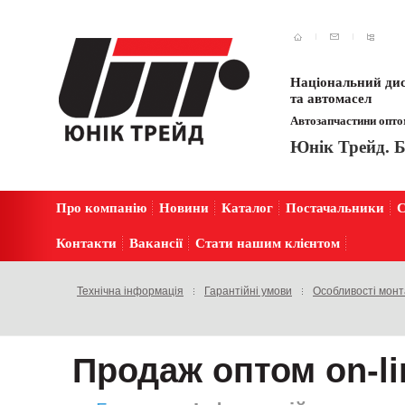
Національний дис
та автомасел
Автозапчастини оптом
Юнік Трейд. Б
Про компанію
Новини
Каталог
Постачальники
С
Контакти
Вакансії
Стати нашим клієнтом
Технічна інформація
Гарантійні умови
Особливості мон
Продаж оптом on-li