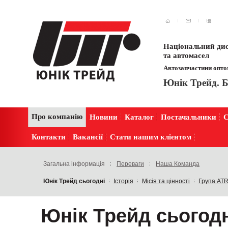
Національний дис
та автомасел
Автозапчастини оптом
Юнік Трейд. Б
Про компанію
Новини
Каталог
Постачальники
С
Контакти
Вакансії
Стати нашим клієнтом
Загальна інформація
Переваги
Наша Команда
Юнік Трейд сьогодні
Історія
Місія та цінності
Група AT
Юнік Трейд сьогод