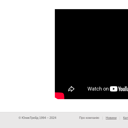
© ЮникТрейд 1994 − 2024
Про компанію
Новини
Кат