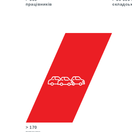
працівників
складськ
> 170
машин