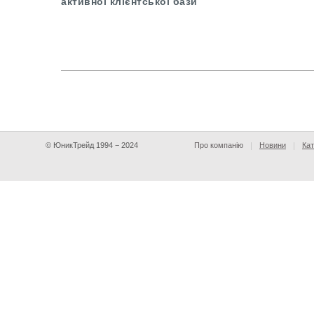
активної клієнтської бази
© ЮникТрейд 1994 − 2024
Про компанію
Новини
Кат