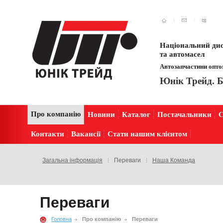
Національний дис
та автомасел
Автозапчастини оптом
Юнік Трейд. Б
Про компанію
Новини
Каталог
Постачальники
С
Контакти
Вакансії
Стати нашим клієнтом
Загальна інформація
Переваги
Наша Команда
Переваги
Головна
Про компанію
Переваги