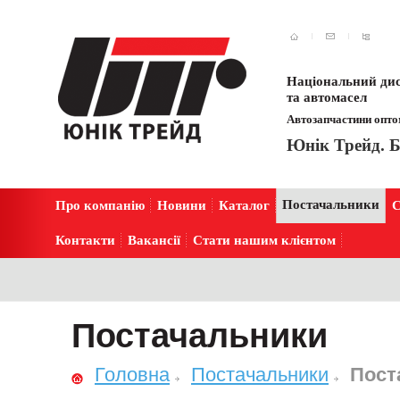
Національний дис
та автомасел
Автозапчастини оптом
Юнік Трейд. Б
Постачальники
Про компанію
Новини
Каталог
С
Контакти
Вакансії
Стати нашим клієнтом
Постачальники
Головна
Постачальники
Пост