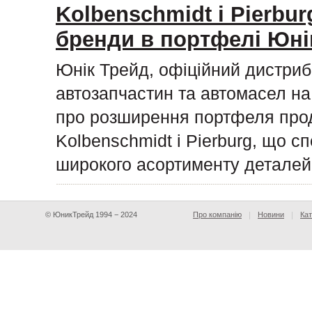
Kolbenschmidt і Pierburg
бренди в портфелі Юні
Юнік Трейд, офіційний дистриб
автозапчастин та автомасел на 
про розширення портфеля прод
Kolbenschmidt і Pierburg, що с
широкого асортименту деталей
© ЮникТрейд 1994 − 2024
Про компанію
Новини
Кат