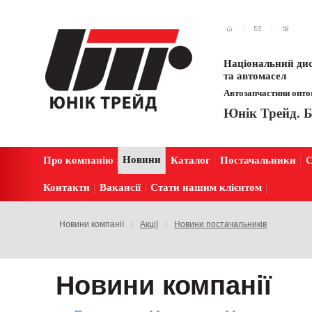
Національний дис
та автомасел
Автозапчастини оптом
Юнік Трейд. Б
Новини
Про компанію
Каталог
Постачальники
С
Контакти
Вакансії
Стати нашим клієнтом
Новини компанії
Акції
Новини постачальників
Новини компанії