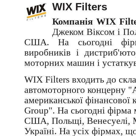
WIX Filters
Компанія WIX Filt
Джеком Віксом і По
США. На сьогодні фір
виробників і дистриб'юто
моторних машин і устатку
WIX Filters входить до ск
автомоторного концерну "A
американської фінансової к
Group". На сьогодні фірма 
США, Польщі, Венесуелі, Ме
Україні. На усіх фірмах, щ