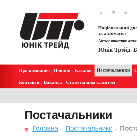
Національний дис
та автомасел
Автозапчастини оптом
Юнік Трейд. Б
Постачальники
Про компанію
Новини
Каталог
С
Контакти
Вакансії
Стати нашим клієнтом
Постачальники
Головна
Постачальники
Пост