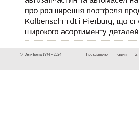
автозапчастин та автомасел на 
про розширення портфеля прод
Kolbenschmidt і Pierburg, що с
широкого асортименту деталей
© ЮникТрейд 1994 − 2024
Про компанію
Новини
Кат