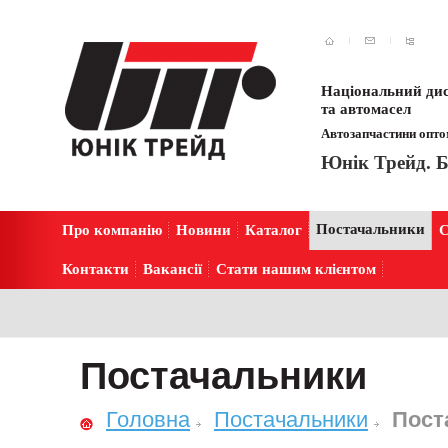
Національний дис
та автомасел
Автозапчастини оптом
Юнік Трейд. Б
Постачальники
Про компанію
Новини
Каталог
С
Контакти
Вакансії
Стати нашим клієнтом
Постачальники
Головна
Постачальники
Пост