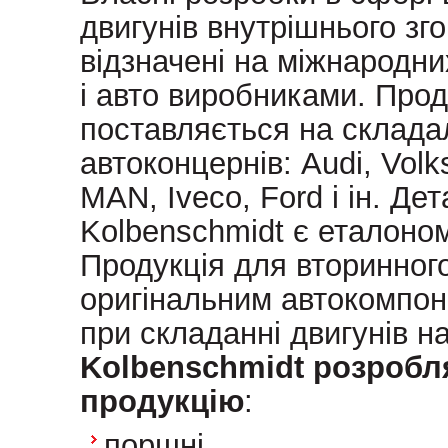
двигунів внутрішнього зг
відзначені на міжнародни
і авто виробниками. Прод
поставляється на складал
автоконцернів: Audi, Vol
MAN, Iveco, Ford і ін. Дет
Kolbenschmidt є еталоном 
Продукція для вторинного
оригінальним автокомпоне
при складанні двигунів на
Kolbenschmidt розробл
продукцію
:
поршні