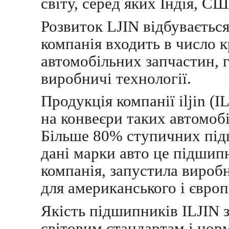
світу, серед яких Індія, С
Розвиток
LJIN
відбуваєтьс
компанія входить в
число 
автомобільних запчастин, г
виробничі технології.
Продукція компанії iljin (
на конвеєри таких автомобіл
Більше 80% ступичн
их
під
дані марки авто це підшип
компанія, запустила вироб
для американського і європ
Якість підшипників ILJIN 
світовим стандартам і нор