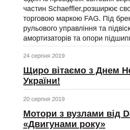
частин Schaeffler,розширює сво
торговою маркою FAG. Під бре
рульового управління та підвіс
амортизаторів та опори підшипн
24 серпня 2019
Щиро вітаємо з Днем Н
України!
20 серпня 2019
Мотори з вузлами від D
«Двигунами року»