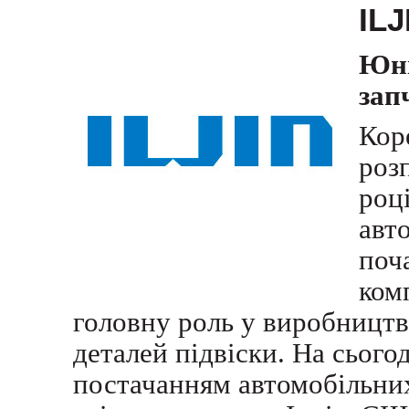
ILJ
Юн
зап
Кор
роз
роц
авт
поч
ком
головну роль
у
виробництв
деталей підвіски. На сього
постачанням автомобільних