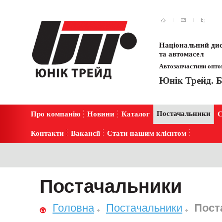
Національний дис
та автомасел
Автозапчастини оптом
Юнік Трейд. Б
Постачальники
Про компанію
Новини
Каталог
С
Контакти
Вакансії
Стати нашим клієнтом
Постачальники
Головна
Постачальники
Пост