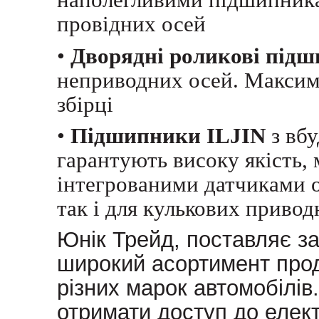
провідних осей
•
Дворядні роликові під
неприводних осей. Максима
збірці
•
Підшипники ILJIN
з вб
гарантують високу якість,
інтегрованими датчиками о
так і для кулькових привод
Юн
і
к Трейд, поставляє з
широкий асортимент прод
різних марок автомобілів
отримати доступ до елект