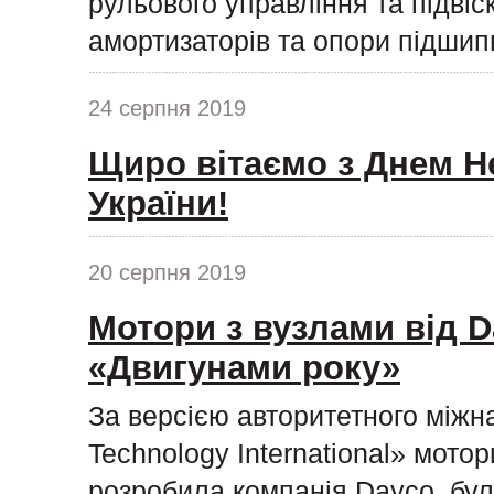
рульового управління та підвіс
амортизаторів та опори підшипн
24 серпня 2019
Щиро вітаємо з Днем Н
України!
20 серпня 2019
Мотори з вузлами від D
«Двигунами року»
За версією авторитетного міжн
Technology International» мото
розробила компанія Dayco, бул