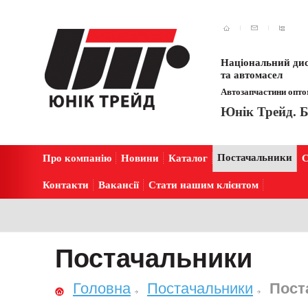
Національний дис
та автомасел
Автозапчастини оптом
Юнік Трейд. Б
Постачальники
Про компанію
Новини
Каталог
С
Контакти
Вакансії
Стати нашим клієнтом
Постачальники
Головна
Постачальники
Пост