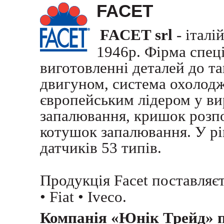
FACET
FACET srl
- італі
1946р. Фірма спеці
виготовленні деталей до та
двигуном, система охолодж
європейським лідером у ви
запалювання, кришок розпо
котушок запалювання. У рі
датчиків 53 типів.
Продукція Facet поставляє
• Fiat • Iveco.
Компанія «Юнік Трейд» 