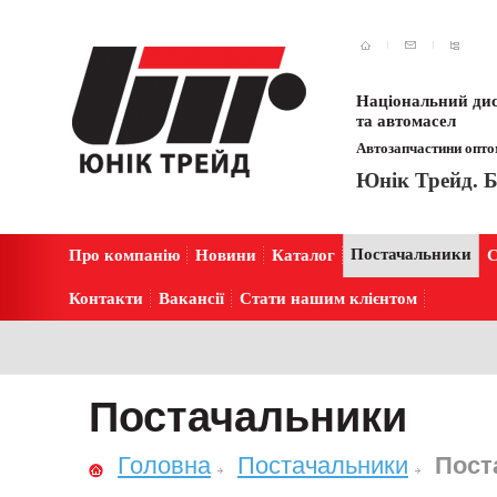
Національний дис
та автомасел
Автозапчастини оптом
Юнік Трейд. Б
Постачальники
Про компанію
Новини
Каталог
С
Контакти
Вакансії
Стати нашим клієнтом
Постачальники
Головна
Постачальники
Пост