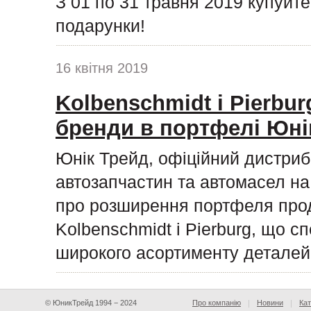
З 01 по 31 травня 2019 купуйт
подарунки!
16 квітня 2019
Kolbenschmidt і Pierburg
бренди в портфелі Юні
Юнік Трейд, офіційний дистриб
автозапчастин та автомасел на 
про розширення портфеля прод
Kolbenschmidt і Pierburg, що с
широкого асортименту деталей
© ЮникТрейд 1994 − 2024
Про компанію
Новини
Кат