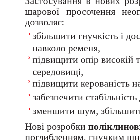
Застосування в нових ро
шарової просочення неоп
дозволяє:
збільшити гнучкість і до
навколо ременя,
підвищити опір високій 
середовищі,
підвищити керованість н
забезпечити стабільність
зменшити шум, збільшит
Нові розробки
поліклинов
поглибленням, гнучким шн