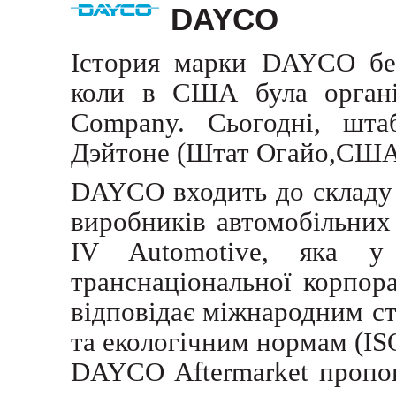
DAYCO
Істория марки DAYCO бер
коли в США була органі
Company. Сьогодні, штаб
Дэйтоне (Штат Огайо,США
DAYCO входить до складу 
виробників автомобільних
IV Automotive, яка 
транснаціональної корпор
відповідає міжнародним ст
та екологічним нормам (IS
DAYCO Aftermarket пропон