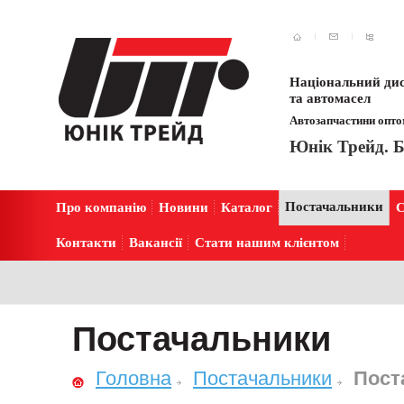
Національний дис
та автомасел
Автозапчастини оптом
Юнік Трейд. Б
Постачальники
Про компанію
Новини
Каталог
С
Контакти
Вакансії
Стати нашим клієнтом
Постачальники
Головна
Постачальники
Пост