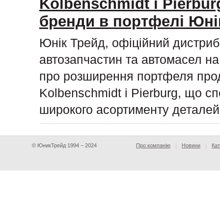
Kolbenschmidt і Pierburg
бренди в портфелі Юні
Юнік Трейд, офіційний дистриб
автозапчастин та автомасел на 
про розширення портфеля прод
Kolbenschmidt і Pierburg, що с
широкого асортименту деталей
© ЮникТрейд 1994 − 2024
Про компанію
Новини
Кат