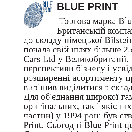
BLUE PRINT
Торгова марка Blu
Британській компан
до складу німецької Bilste
почала свій шлях більше 2
Cars Ltd у Великобританії.
перспективи бізнесу і усв
розширенні асортименту п
вирішив виділитися з скла
Для об'єднання широкої га
оригінальних, так і якісни
частин) у 1994 році був ст
Print. Сьогодні Blue Print 