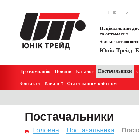
Національний дис
та автомасел
Автозапчастини оптом
Юнік Трейд. Б
Постачальники
Про компанію
Новини
Каталог
С
Контакти
Вакансії
Стати нашим клієнтом
Постачальники
Головна
Постачальники
Пост