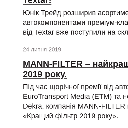
Textar!
Юнік Трейд розширив асортиме
автокомпонентами преміум-клас
від Textar вже поступили на ск
24 липня 2019
MANN-FILTER – найкращ
2019 року.
Під час щорічної премії від ав
EuroTransport Media (ETM) та н
Dekra, компанія MANN-FILTER п
«Кращий фільтр 2019 року».