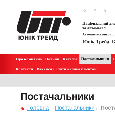
Національний дис
та автомасел
Автозапчастини оптом
Юнік Трейд. Б
Постачальники
Про компанію
Новини
Каталог
С
Контакти
Вакансії
Стати нашим клієнтом
Постачальники
Головна
Постачальники
Пост