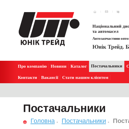
Національний дис
та автомасел
Автозапчастини оптом
Юнік Трейд. Б
Постачальники
Про компанію
Новини
Каталог
С
Контакти
Вакансії
Стати нашим клієнтом
Постачальники
Головна
Постачальники
Пост