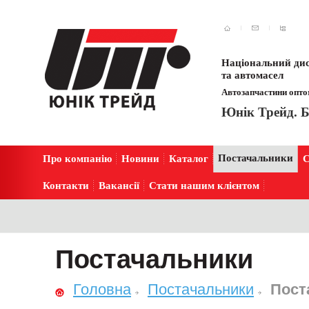
Національний дис
та автомасел
Автозапчастини оптом
Юнік Трейд. Б
Постачальники
Про компанію
Новини
Каталог
С
Контакти
Вакансії
Стати нашим клієнтом
Постачальники
Головна
Постачальники
Пост