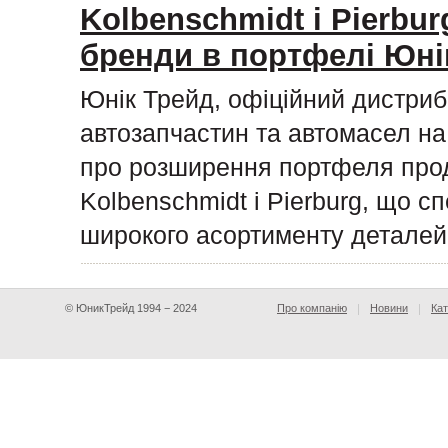
Kolbenschmidt і Pierburg
бренди в портфелі Юні
Юнік Трейд, офіційний дистриб
автозапчастин та автомасел на 
про розширення портфеля прод
Kolbenschmidt і Pierburg, що с
широкого асортименту деталей
© ЮникТрейд 1994 − 2024
Про компанію
Новини
Кат