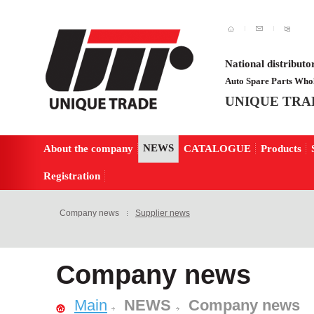
National distributo
Auto Spare Parts Whol
UNIQUE TRA
NEWS
About the company
CATALOGUE
Products
Registration
Company news
Supplier news
Company news
Main
NEWS
Company news