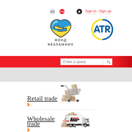
Sign in
Sign up
/
Retail trade
Wholesale
trade