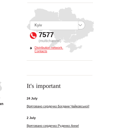
7577
(multichannel)
Distribution network.
Contacts
It's important
24 July
ansk
Врятовано сердечко Богдани Чайковської!
2 July
Врятовано сердечко Руденко Анни!