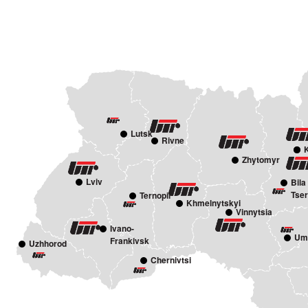
Lutsk
Rivne
Zhytomyr
Lviv
Bila
Tse
Ternopil
Khmelnytskyi
Vinnytsia
Ivano-
Um
Frankivsk
Uzhhorod
Chernivtsi