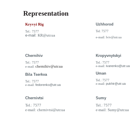
Representation
Kryvyi Rig
Uzhhorod
Tel: 7577
Tel.: 7577
e-mail:
KR@utr.ua
e-mail:
lviv@utr.ua
Chernihiv
Kropyvnytskyi
Tel.: 7577
Tel.: 7577
chernihiv@utr.ua
e-mail:
ivanenko@utr.ua
e-mail:
Uman
Bila Tserkva
Tel.: 7577
Tel.: 7577
e-mail:
pukhir@utr.ua
e-mail:
fedorenko@utr.ua
Chernivtsi
Sumy
Tel.: 7577
Tel.: 7577
e-mail:
chernivtsi@utr.ua
e-mail:
Sumy@utr.ua