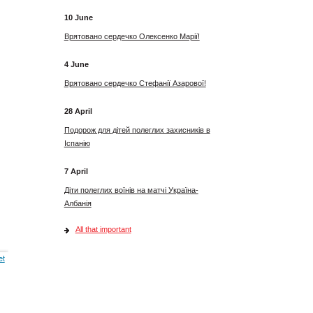
10 June
Врятовано сердечко Олексенко Марії!
4 June
Врятовано сердечко Стефанії Азарової!
28 April
Подорож для дітей полеглих захисників в
Іспанію
7 April
Діти полеглих воїнів на матчі Україна-
Албанія
All that important
et