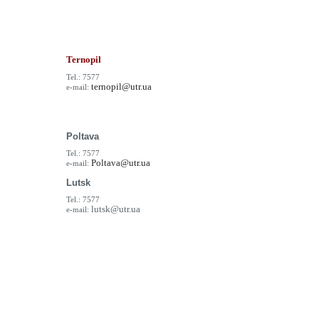
Ternopil
Tel.: 7577
ternopil@utr.ua
e-mail:
Poltava
Tel.: 7577
Poltava@utr.ua
e-mail:
Lutsk
Tel.: 7577
lutsk@utr.ua
e-mail: