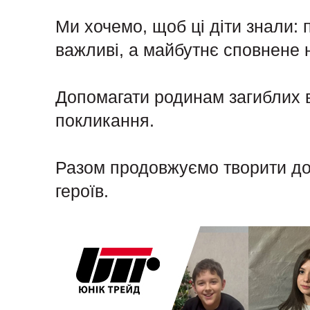
Ми хочемо, щоб ці діти знали: п
важливі, а майбутнє сповнене н
Допомагати родинам загиблих в
покликання.
Разом продовжуємо творити доб
героїв.