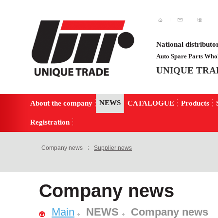
National distributo
Auto Spare Parts Whol
UNIQUE TRA
NEWS
About the company
CATALOGUE
Products
Registration
Company news
Supplier news
Company news
Main
NEWS
Company news