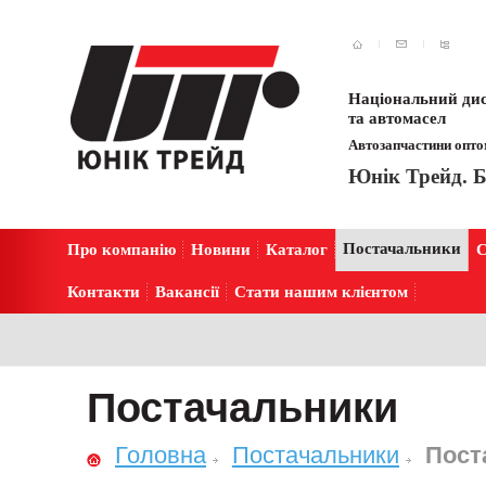
Національний дис
та автомасел
Автозапчастини оптом
Юнік Трейд. Б
Постачальники
Про компанію
Новини
Каталог
С
Контакти
Вакансії
Стати нашим клієнтом
Постачальники
Головна
Постачальники
Пост