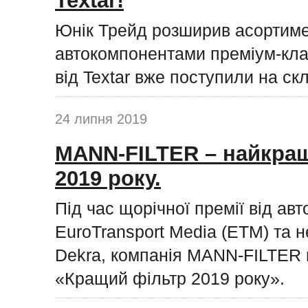
Textar!
Юнік Трейд розширив асортиме
автокомпонентами преміум-клас
від Textar вже поступили на ск
24 липня 2019
MANN-FILTER – найкращ
2019 року.
Під час щорічної премії від ав
EuroTransport Media (ETM) та н
Dekra, компанія MANN-FILTER п
«Кращий фільтр 2019 року».