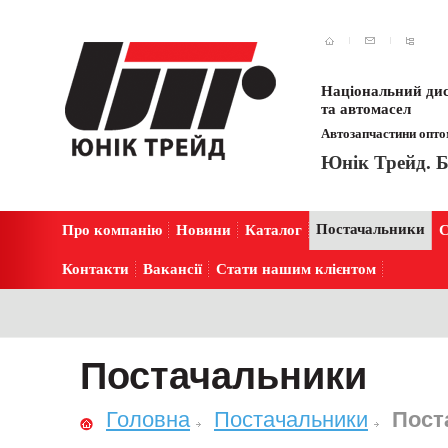
Національний дис
та автомасел
Автозапчастини оптом
Юнік Трейд. Б
Постачальники
Про компанію
Новини
Каталог
С
Контакти
Вакансії
Стати нашим клієнтом
Постачальники
Головна
Постачальники
Пост