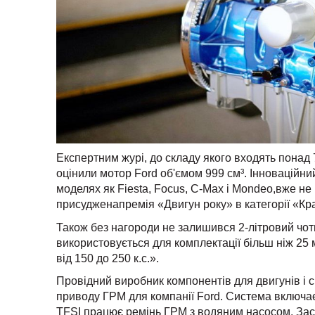
Експертним журі, до складу якого входять понад 
оцінили мотор Ford об'ємом 999 см³. Інноваційн
моделях як Fiesta, Focus, C-Max і Mondeo,вже н
присудженапремія «Двигун року» в категорії «Кр
Також без нагороди не залишився 2-літровий чо
використовується для комплектації більш ніж 2
від 150 до 250 к.с.».
Провідний виробник компонентів для двигунів і
приводу ГРМ для компанії Ford. Система включає 
TFSI працює ремінь ГРМ з водяним насосом. Зас