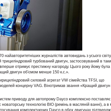
70 найавторитетніших журналістів автовидань з усього світу
ий трициліндровий турбований двигун, застосовуваний в так
е вперше отримує престижну нагороду. Цього року йому була
ащий двигун об'ємом менше 150 к.с.».
тирициліндровий силовий агрегат VW сімейства TFSI, що
5 моделей концерну VAG. Вінотримав звання «Кращий двигун
 систем приводу для автопрому Dayco комплексно поставляє
новаторську технологію BIO (ремінь в масляній ванні), а в 
тосування комплектуючих Dayco в обох двигунах підтвердж