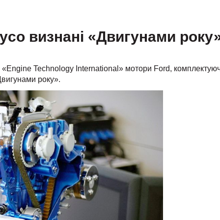
ayco визнані «Двигунами року
Engine Technology International» мотори Ford, комплектуюч
Двигунами року».