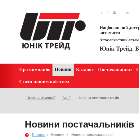
Національний дистр
автомасел
Автозапчастини оптом 
Юнік Трейд. Б
Новини
Про компанію
Каталог
Постачальники
С
Стати нашим клієнтом
Новини компанії
Акції
Новини постачальників
Новини постачальників
Головна
Новини
Новини постачальників