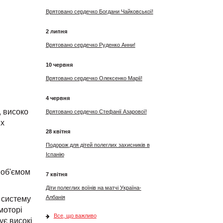
Врятовано сердечко Богдани Чайковської!
2 липня
Врятовано сердечко Руденко Анни!
10 червня
Врятовано сердечко Олексенко Марії!
4 червня
, високо
Врятовано сердечко Стефанії Азарової!
их
28 квітня
Подорож для дітей полеглих захисників в
Іспанію
 об'ємом
7 квітня
Діти полеглих воїнів на матчі Україна-
Албанія
 систему
моторі
Все, що важливо
ує високі