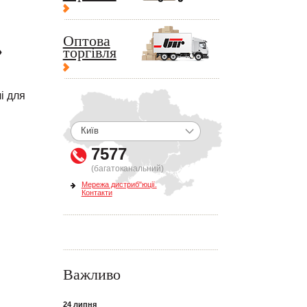
Оптова
»
торгівля
і для
7577
(багатоканальний)
Мережа дистриб"юції.
Контакти
Важливо
24 липня