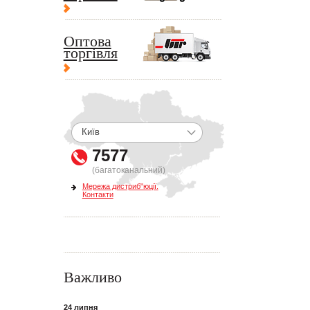
Оптова
торгівля
7577
(багатоканальний)
Мережа дистриб"юції.
Контакти
Важливо
24 липня