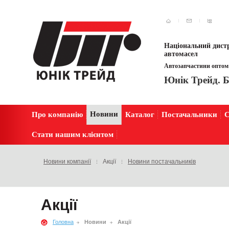
Національний дистр
автомасел
Автозапчастини оптом 
Юнік Трейд. Б
Новини
Про компанію
Каталог
Постачальники
С
Стати нашим клієнтом
Новини компанії
Акції
Новини постачальників
Акції
Головна
Новини
Акції