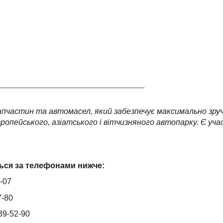
__________________________________________
пчастин та автомасел, який забезпечує максимально зручн
ропейського, азіатського і вітчизняного автопарку. Є уч
ься за телефонами нижче:
-07
7-80
39-52-90