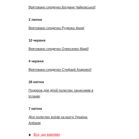
Врятовано сердечко Богдани Чайковської!
2 липня
Врятовано сердечко Руденко Анни!
10 червня
Врятовано сердечко Олексенко Марії!
4 червня
Врятовано сердечко Стефанії Азарової!
28 квітня
Подорож для дітей полеглих захисників в
Іспанію
7 квітня
Діти полеглих воїнів на матчі Україна-
Албанія
Все, що важливо