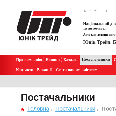
Національний дис
та автомасел
Автозапчастини оптом
Юнік Трейд. Б
Постачальники
Про компанію
Новини
Каталог
С
Контакти
Вакансії
Стати нашим клієнтом
Постачальники
Головна
Постачальники
Пост