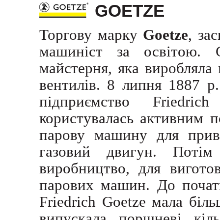
GOETZE
Торгову марку
Goetze
, за
машиніст за освітою. 
майстерня, яка виробляла
вентилів. 8 липня 1887 р
підприємство Friedric
користувалась активним п
парову машину для приво
газовий двигун. Потім
виробництво, для вигото
парових машин. До почат
Friedrich Goetze мала біл
випускала поршневі кіль