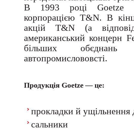
В 1993 році Goetze б
корпорацією T&N. В кінц
акцій T&N (а відпові
американський концерн F
більших обєднань п
автопромислововсті.
Продукція Goetze — це:
прокладки й ущільнення 
сальники