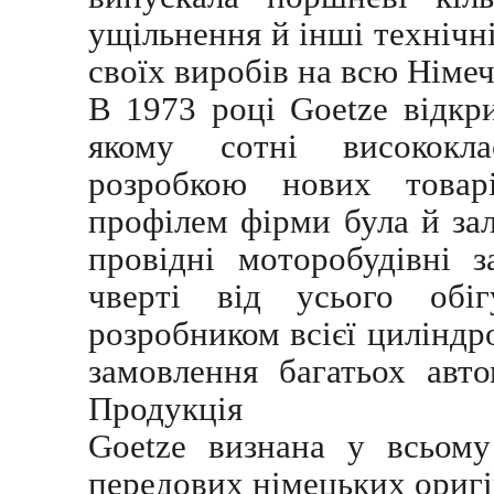
ущільнення й інші технічн
своїх виробів на всю Німе
В 1973 році Goetze відкр
якому сотні висококла
розробкою нових товар
профілем фірми була й за
провідні моторобудівні 
чверті від усього обіг
розробником всієї цилінд
замовлення багатьох авт
Продукція
Goetze визнана у всьому
передових німецьких оригі