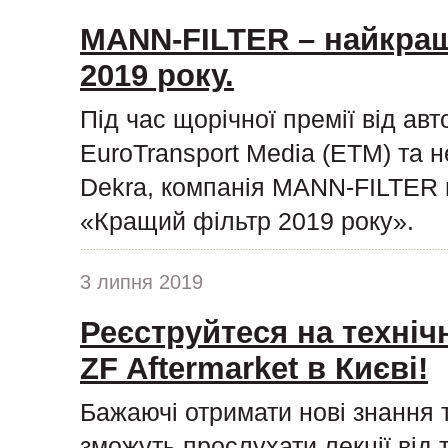
MANN-FILTER – найкращ
2019 року.
Під час щорічної премії від ав
EuroTransport Media (ETM) та н
Dekra, компанія MANN-FILTER п
«Кращий фільтр 2019 року».
3 липня 2019
Реєструйтеся на техніч
ZF Aftermarket в Києві!
Бажаючі отримати нові знання 
зможуть прослухати лекції від 