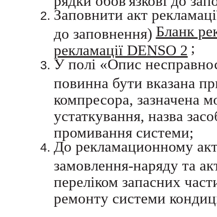
Заповнити акт рекламації
Бланк ре
до заповнення)
;
рекламації DENSO 2
У полі «Опис несправнос
повинна бути вказана пр
компресора, зазначена м
устаткування, назва зас
промивання системи;
До рекламационному акта
замовлення-наряду та ак
переліком запасних части
ремонту системи кондиц