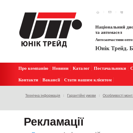
Національний дис
та автомасел
Автозапчастини оптом
Юнік Трейд. Б
Про компанію
Новини
Каталог
Постачальники
С
Контакти
Вакансії
Стати нашим клієнтом
Технічна інформація
Гарантійні умови
Особливості мон
Рекламації