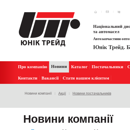
Національний дис
та автомасел
Автозапчастини оптом
Юнік Трейд. Б
Новини
Про компанію
Каталог
Постачальники
С
Контакти
Вакансії
Стати нашим клієнтом
Новини компанії
Акції
Новини постачальників
Новини компанії