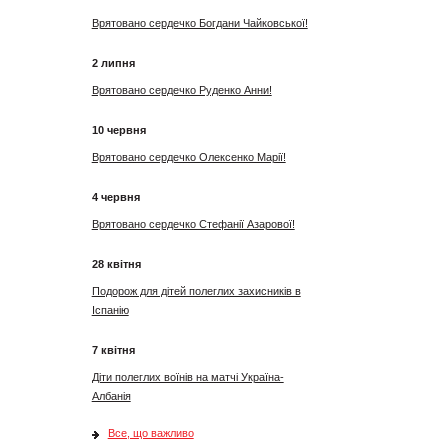
Врятовано сердечко Богдани Чайковської!
2 липня
Врятовано сердечко Руденко Анни!
10 червня
Врятовано сердечко Олексенко Марії!
4 червня
Врятовано сердечко Стефанії Азарової!
28 квітня
Подорож для дітей полеглих захисників в
Іспанію
7 квітня
Діти полеглих воїнів на матчі Україна-
Албанія
Все, що важливо