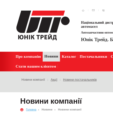
Національний дистр
автомасел
Автозапчастини оптом 
Юнік Трейд. Б
Новини
Про компанію
Каталог
Постачальники
С
Стати нашим клієнтом
Новини компанії
Акції
Новини постачальників
Новини компанії
Головна
Новини
Новини компанії