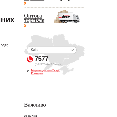
Оптова
мних
торгівля
одяг,
7577
(багатоканальний)
Мережа дистриб"юції.
Контакти
Важливо
24 липня