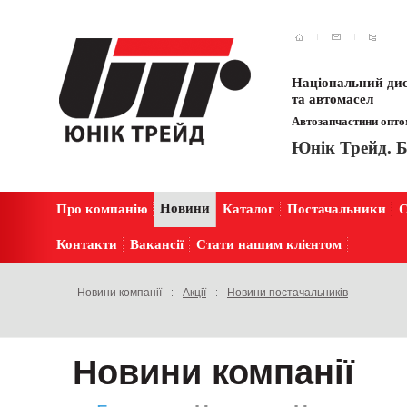
Національний дис
та автомасел
Автозапчастини оптом
Юнік Трейд. Б
Новини
Про компанію
Каталог
Постачальники
С
Контакти
Вакансії
Стати нашим клієнтом
Новини компанії
Акції
Новини постачальників
Новини компанії