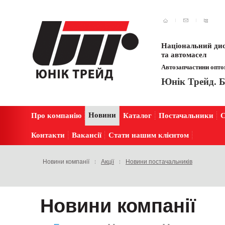
Національний дис
та автомасел
Автозапчастини оптом
Юнік Трейд. Б
Новини
Про компанію
Каталог
Постачальники
С
Контакти
Вакансії
Стати нашим клієнтом
Новини компанії
Акції
Новини постачальників
Новини компанії